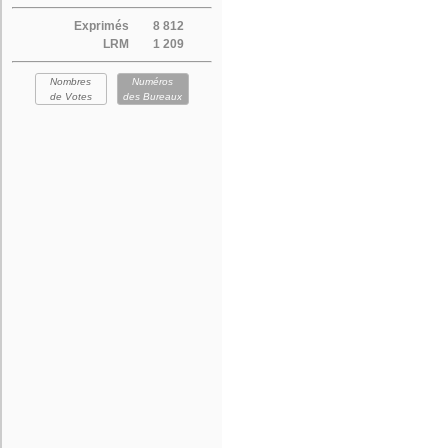
Exprimés
8 812
LRM
1 209
Nombres
Numéros
de Votes
des Bureaux