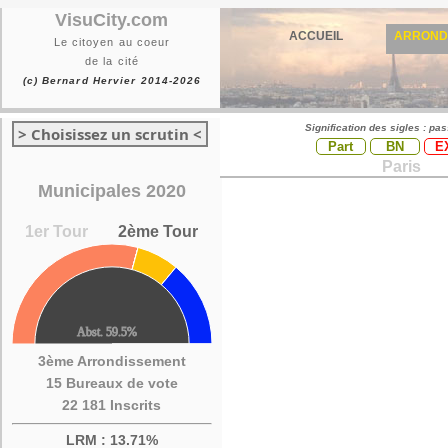
VisuCity.com
ACCUEIL
ARROND
Le citoyen au coeur
de la cité
(c) Bernard Hervier 2014-2026
Signification des sigles : pa
> Choisissez un scrutin <
Part
BN
E
Paris
Municipales 2020
1er Tour
2ème Tour
3ème Arrondissement
15 Bureaux de vote
22 181 Inscrits
LRM : 13.71%