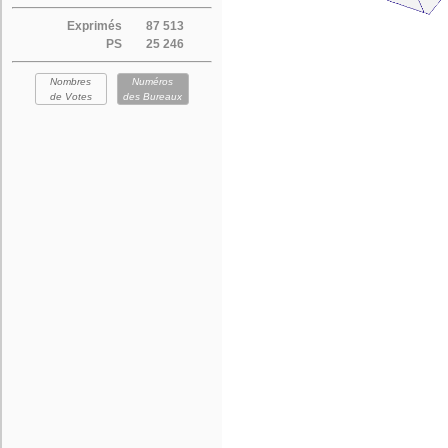
Exprimés
87 513
PS
25 246
Nombres
Numéros
de Votes
des Bureaux