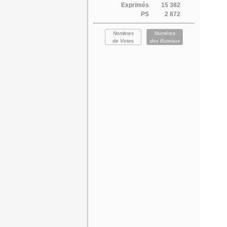
Exprimés
15 382
PS
2 872
Nombres
Numéros
de Votes
des Bureaux