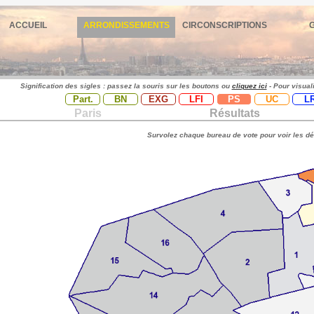
ACCUEIL
ARRONDISSEMENTS
CIRCONSCRIPTIONS
Signification des sigles : passez la souris sur les boutons ou
cliquez ici
- Pour visual
Part.
BN
EXG
LFI
PS
UC
L
Paris
Résultats
Survolez chaque bureau de vote pour voir les dé