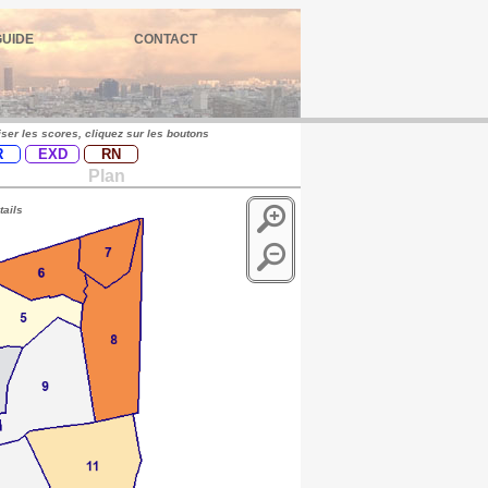
GUIDE
CONTACT
iser les scores, cliquez sur les boutons
R
EXD
RN
Plan
tails