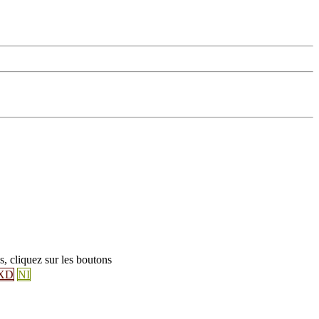
s, cliquez sur les boutons
XD
NI