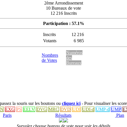
2ème Arrondissement
10 Bureaux de vote
12 216 Inscrits
Participation : 57.1%
Inscrits
12 216
Votants
6 985
Numéros
Nombres
des
de Votes
Bureaux
: passez la souris sur les boutons ou
cliquez ici
- Pour visualiser les score
BN
EXG
PS
EELV
DVG
MRC
DVD
UDI
UDI-d
UMP-d
UMP
E
Paris
Résultats
Plan
Survolez chaque bureau de vote pour voir les détails