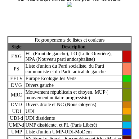
Regroupements de listes et couleurs
Sigle
Description
FG (Front de gauche), LO (Lutte Ouvrière),
EXG
NPA (Nouveau parti anticapitaliste)
Liste d'union du Parti socialiste, du Parti
PS
communiste et du Parti radical de gauche
EELV
Europe Ecologie-les Verts
DVG
Divers gauche
Mouvement républicain et citoyen, MUP (
MRC
mouvement unitaire progressiste)
DVD
Divers droite et NC (Nous citoyens)
UDI
UDI
UDI-d
UDI dissidente
UMP-d
UMP dissidente, et PL (Paris Libéré)
UMP
Liste d'union UMP-UDI-MoDem
FN Front national - Rassemblement Bleu Marine