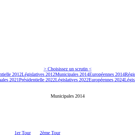
> Choisissez un scrutin <
ntielle 2012
Législatives 2012
Municipales 2014
Européennes 2014
Régi
ales 2021
Présidentielle 2022
Législatives 2022
Européennes 2024
Légis
Municipales 2014
1er Tour
2ème Tour