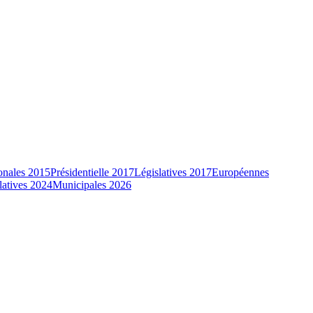
onales 2015
Présidentielle 2017
Législatives 2017
Européennes
latives 2024
Municipales 2026