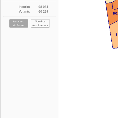
Inscrits
98 081
Votants
60 257
Nombres
Numéros
de Votes
des Bureaux