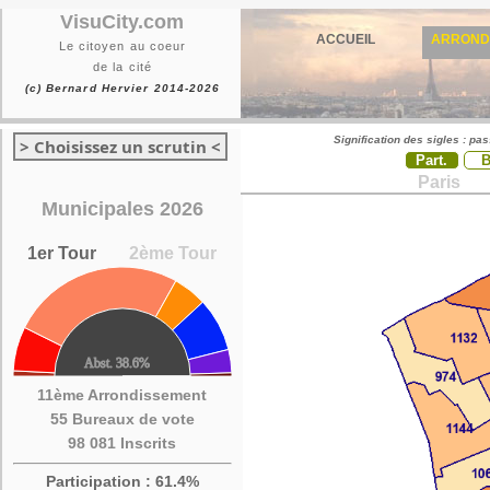
VisuCity.com
ACCUEIL
ARROND
Le citoyen au coeur
de la cité
(c) Bernard Hervier 2014-2026
Signification des sigles : pa
> Choisissez un scrutin <
Part.
Paris
Municipales 2026
1er Tour
2ème Tour
11ème Arrondissement
55 Bureaux de vote
98 081 Inscrits
Participation : 61.4%