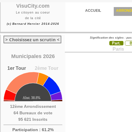
VisuCity.com
ACCUEIL
ARROND
Le citoyen au coeur
de la cité
(c) Bernard Hervier 2014-2026
Signification des sigles : pa
> Choisissez un scrutin <
Part.
Paris
Municipales 2026
1er Tour
2ème Tour
12ème Arrondissement
64 Bureaux de vote
95 621 Inscrits
Participation : 61.2%