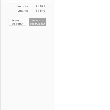
Inscrits
95 621
Votants
58 540
Nombres
Numéros
de Votes
des Bureaux