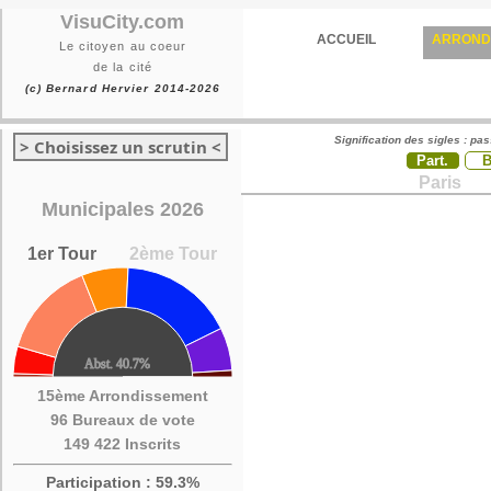
VisuCity.com
ACCUEIL
ARROND
Le citoyen au coeur
de la cité
(c) Bernard Hervier 2014-2026
Signification des sigles : pa
> Choisissez un scrutin <
Part.
Paris
Municipales 2026
1er Tour
2ème Tour
15ème Arrondissement
96 Bureaux de vote
149 422 Inscrits
Participation : 59.3%