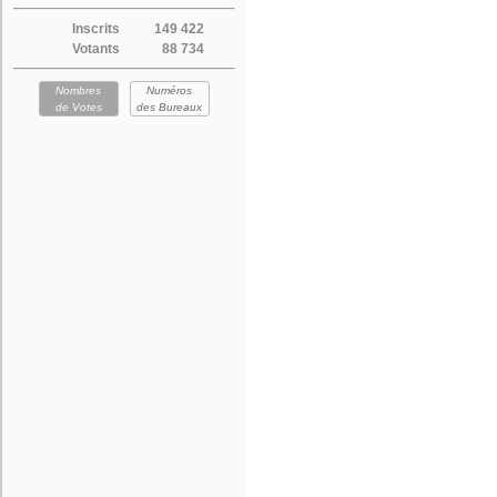
Inscrits
149 422
Votants
88 734
Nombres
Numéros
de Votes
des Bureaux