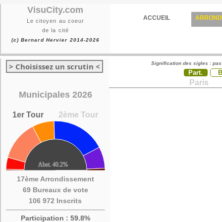
VisuCity.com
ACCUEIL
ARROND
Le citoyen au coeur
de la cité
(c) Bernard Hervier 2014-2026
Signification des sigles : pa
> Choisissez un scrutin <
Part.
Paris
Municipales 2026
1er Tour
2ème Tour
17ème Arrondissement
69 Bureaux de vote
106 972 Inscrits
Participation : 59.8%