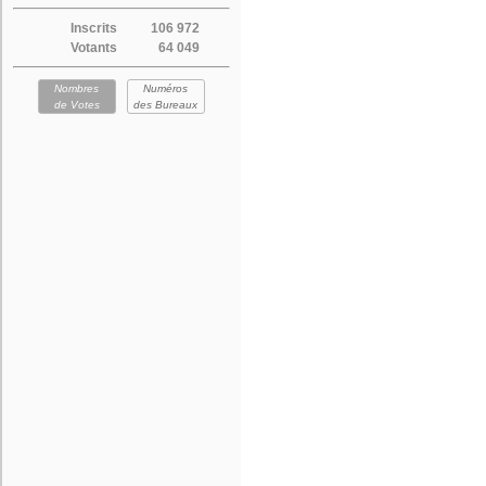
Inscrits
106 972
Votants
64 049
Nombres
Numéros
de Votes
des Bureaux