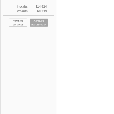
Inscrits
114 924
Votants
60 339
Nombres
Numéros
de Votes
des Bureaux