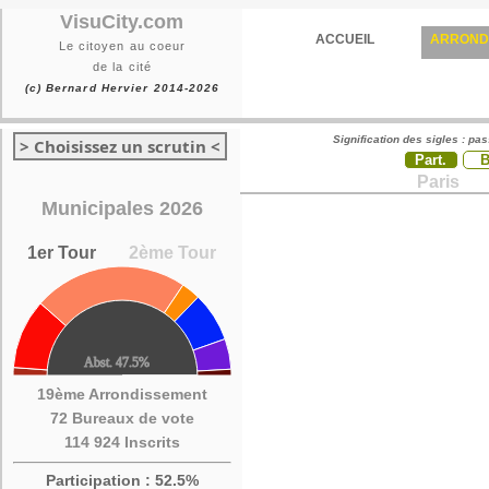
VisuCity.com
ACCUEIL
ARROND
Le citoyen au coeur
de la cité
(c) Bernard Hervier 2014-2026
Signification des sigles : pa
> Choisissez un scrutin <
Part.
Paris
Municipales 2026
1er Tour
2ème Tour
19ème Arrondissement
72 Bureaux de vote
114 924 Inscrits
Participation : 52.5%