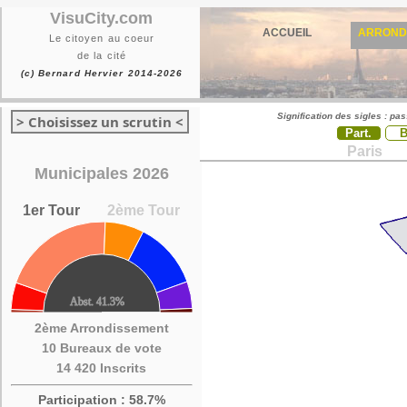
VisuCity.com
ACCUEIL
ARROND
Le citoyen au coeur
de la cité
(c) Bernard Hervier 2014-2026
Signification des sigles : pa
> Choisissez un scrutin <
Part.
Paris
Municipales 2026
1er Tour
2ème Tour
2ème Arrondissement
10 Bureaux de vote
14 420 Inscrits
Participation : 58.7%