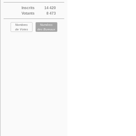
Inscrits
14 420
Votants
8 473
Nombres
Numéros
de Votes
des Bureaux