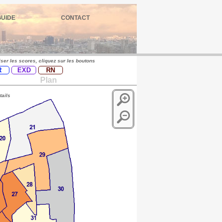
GUIDE
CONTACT
iser les scores, cliquez sur les boutons
R
EXD
RN
Plan
tails