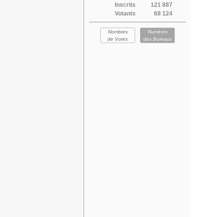
Inscrits
121 887
Votants
68 124
Nombres
Numéros
de Votes
des Bureaux