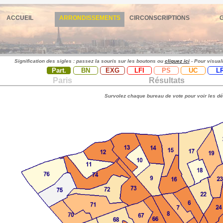
ACCUEIL
ARRONDISSEMENTS
CIRCONSCRIPTIONS
Signification des sigles : passez la souris sur les boutons ou
cliquez ici
- Pour visual
Part.
BN
EXG
LFI
PS
UC
L
Paris
Résultats
Survolez chaque bureau de vote pour voir les dé