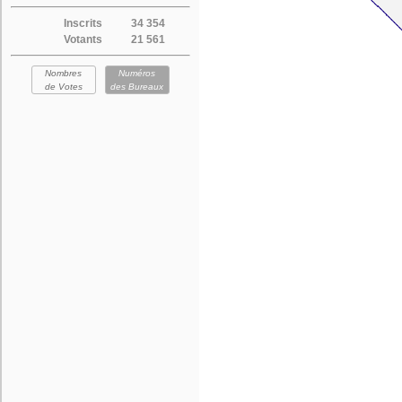
Inscrits
34 354
Votants
21 561
Nombres
Numéros
de Votes
des Bureaux