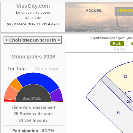
VisuCity.com
ACCUEIL
ARROND
Le citoyen au coeur
de la cité
(c) Bernard Hervier 2014-2026
Signification des sigles : pa
> Choisissez un scrutin <
Part.
Paris
Municipales 2026
1er Tour
2ème Tour
7ème Arrondissement
25 Bureaux de vote
34 354 Inscrits
Participation : 62.7%