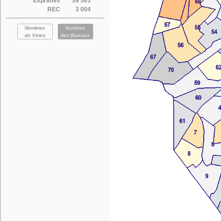
Exprimés
59 563
REC
3 004
Nombres
Numéros
de Votes
des Bureaux