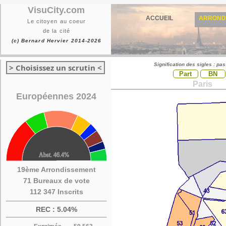
VisuCity.com
ACCUEIL
ARROND
Le citoyen au coeur
de la cité
(c) Bernard Hervier 2014-2026
Signification des sigles : pa
> Choisissez un scrutin <
Part
BN
Paris
Européennes 2024
19ème Arrondissement
71 Bureaux de vote
112 347 Inscrits
REC : 5.04%