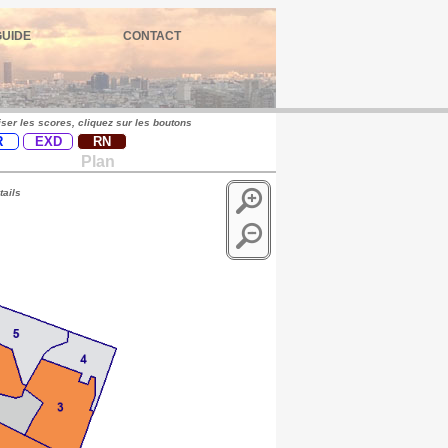
GUIDE
CONTACT
iser les scores, cliquez sur les boutons
R
EXD
RN
Plan
tails