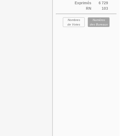
Exprimés
6 729
RN
103
Nombres
Numéros
de Votes
des Bureaux