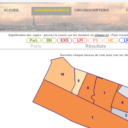
ACCUEIL
ARRONDISSEMENTS
CIRCONSCRIPTIONS
Signification des sigles : passez la souris sur les boutons ou
cliquez ici
- Pour visual
Part.
BN
EXG
LFI
PS
UC
L
Paris
Résultats
Survolez chaque bureau de vote pour voir les dé