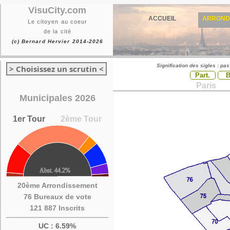
VisuCity.com
ACCUEIL
ARROND
Le citoyen au coeur
de la cité
(c) Bernard Hervier 2014-2026
Signification des sigles : pa
> Choisissez un scrutin <
Part.
Paris
Municipales 2026
1er Tour
2ème Tour
20ème Arrondissement
76 Bureaux de vote
121 887 Inscrits
UC : 6.59%