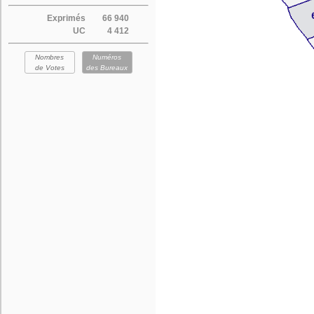
Exprimés
66 940
UC
4 412
Nombres
Numéros
de Votes
des Bureaux