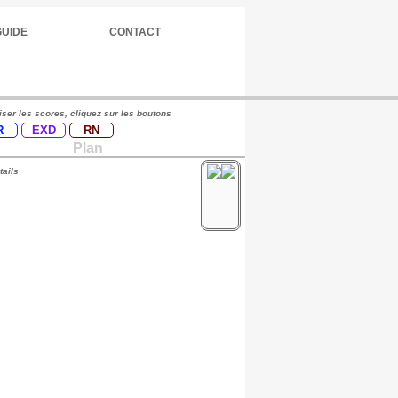
GUIDE
CONTACT
iser les scores, cliquez sur les boutons
R
EXD
RN
Plan
tails