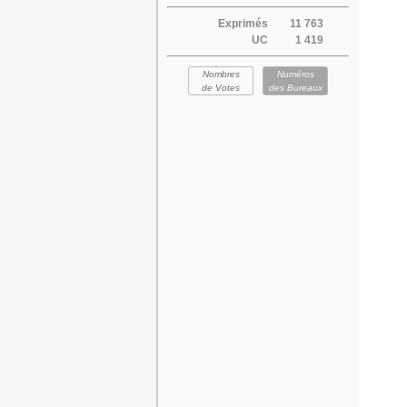
Exprimés
11 763
UC
1 419
Nombres
Numéros
de Votes
des Bureaux