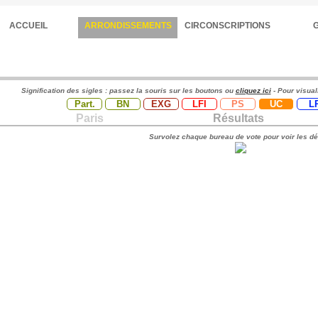
ACCUEIL
ARRONDISSEMENTS
CIRCONSCRIPTIONS
Signification des sigles : passez la souris sur les boutons ou
cliquez ici
- Pour visual
Part.
BN
EXG
LFI
PS
UC
L
Paris
Résultats
Survolez chaque bureau de vote pour voir les dé