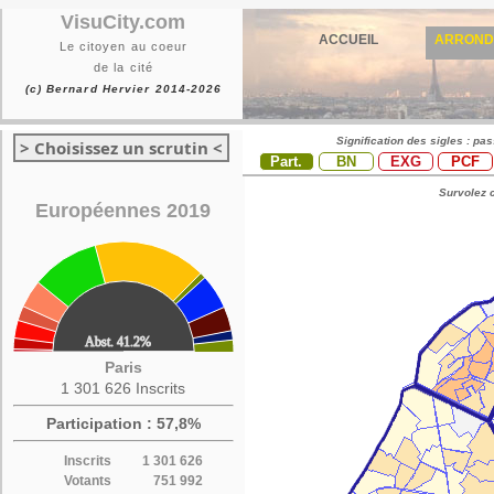
VisuCity.com
ACCUEIL
ARROND
Le citoyen au coeur
de la cité
(c) Bernard Hervier 2014-2026
Signification des sigles : pa
> Choisissez un scrutin <
Part.
BN
EXG
PCF
Survolez c
Européennes 2019
Paris
1 301 626 Inscrits
Participation : 57,8%
Inscrits
1 301 626
Votants
751 992