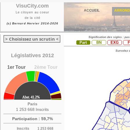
VisuCity.com
ACCUEIL
ARROND
Le citoyen au coeur
de la cité
(c) Bernard Hervier 2014-2026
Signification des sigles : pa
> Choisissez un scrutin <
Part
BN
EXG
Survolez c
Législatives 2012
1er Tour
2ème Tour
Paris
1 253 668 Inscrits
Participation : 59,7%
Inscrits
1 253 668