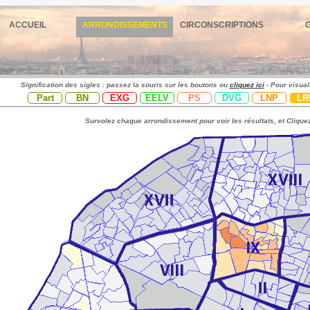
ACCUEIL
ARRONDISSEMENTS
CIRCONSCRIPTIONS
Signification des sigles : passez la souris sur les boutons ou
cliquez ici
- Pour visual
Part
BN
EXG
EELV
PS
DVG
LNP
LR
Survolez chaque arrondissement pour voir les résultats, et Cliquez