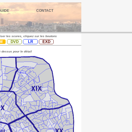
GUIDE
CONTACT
iser les scores, cliquez sur les boutons
M
DVD
LR
EXD
 dessus pour le détail