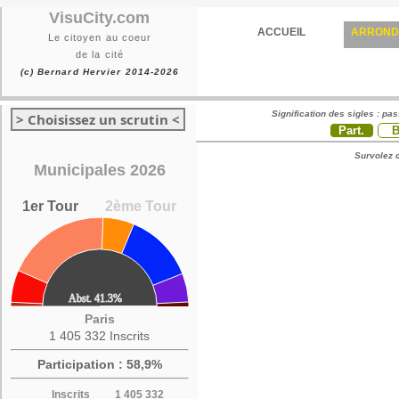
VisuCity.com
ACCUEIL
ARROND
Le citoyen au coeur
de la cité
(c) Bernard Hervier 2014-2026
Signification des sigles : pa
> Choisissez un scrutin <
Part.
Survolez c
Municipales 2026
1er Tour
2ème Tour
Paris
1 405 332 Inscrits
Participation : 58,9%
Inscrits
1 405 332