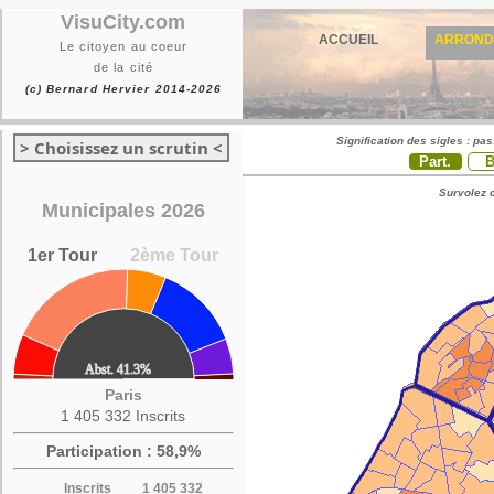
VisuCity.com
ACCUEIL
ARROND
Le citoyen au coeur
de la cité
(c) Bernard Hervier 2014-2026
Signification des sigles : pa
> Choisissez un scrutin <
Part.
Survolez c
Municipales 2026
1er Tour
2ème Tour
Paris
1 405 332 Inscrits
Participation : 58,9%
Inscrits
1 405 332