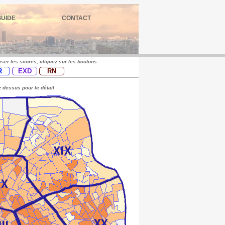
GUIDE
CONTACT
iser les scores, cliquez sur les boutons
R
EXD
RN
 dessus pour le détail