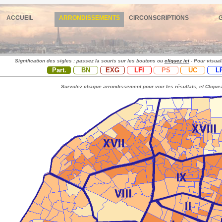
ACCUEIL
ARRONDISSEMENTS
CIRCONSCRIPTIONS
Signification des sigles : passez la souris sur les boutons ou
cliquez ici
- Pour visual
Part.
BN
EXG
LFI
PS
UC
L
Survolez chaque arrondissement pour voir les résultats, et Cliquez