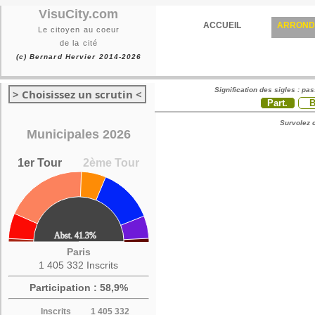
VisuCity.com
ACCUEIL
ARROND
Le citoyen au coeur
de la cité
(c) Bernard Hervier 2014-2026
Signification des sigles : pa
> Choisissez un scrutin <
Part.
Survolez c
Municipales 2026
1er Tour
2ème Tour
Paris
1 405 332 Inscrits
Participation : 58,9%
Inscrits
1 405 332