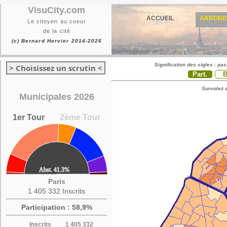
VisuCity.com
ACCUEIL
ARROND
Le citoyen au coeur
de la cité
(c) Bernard Hervier 2014-2026
Signification des sigles : pa
> Choisissez un scrutin <
Part.
Survolez c
Municipales 2026
1er Tour
2ème Tour
Paris
1 405 332 Inscrits
Participation : 58,9%
Inscrits
1 405 332