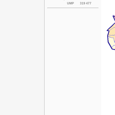
UMP
319 477