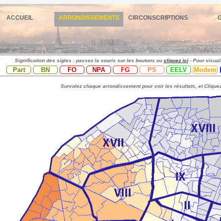
ACCUEIL
ARRONDISSEMENTS
CIRCONSCRIPTIONS
Signification des sigles : passez la souris sur les boutons ou
cliquez ici
- Pour visual
Part
BN
FO
NPA
FG
PS
EELV
Modem
Survolez chaque arrondissement pour voir les résultats, et Cliquez