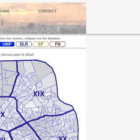
GUIDE
CONTACT
iser les scores, cliquez sur les boutons
UMP
DLR
SP
FN
 dessus pour le détail