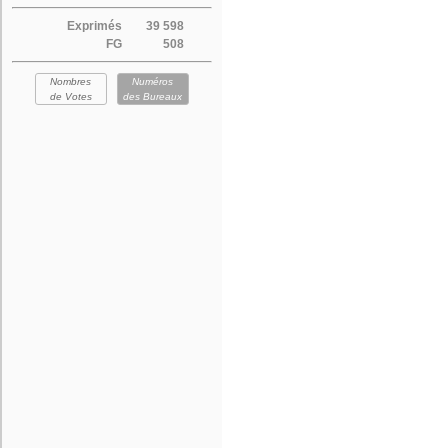
Exprimés
39 598
FG
508
Nombres
Numéros
de Votes
des Bureaux