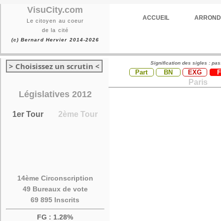
VisuCity.com
ACCUEIL
ARROND
Le citoyen au coeur
de la cité
(c) Bernard Hervier 2014-2026
Signification des sigles : pa
> Choisissez un scrutin <
Part
BN
EXG
Paris
Législatives 2012
1er Tour
2ème Tour
14ème Circonscription
49 Bureaux de vote
69 895 Inscrits
FG : 1.28%