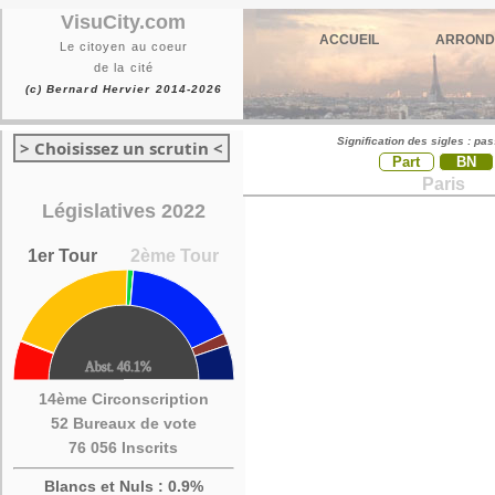
VisuCity.com
ACCUEIL
ARROND
Le citoyen au coeur
de la cité
(c) Bernard Hervier 2014-2026
Signification des sigles : pa
> Choisissez un scrutin <
Part
BN
Paris
Législatives 2022
1er Tour
2ème Tour
14ème Circonscription
52 Bureaux de vote
76 056 Inscrits
Blancs et Nuls : 0.9%