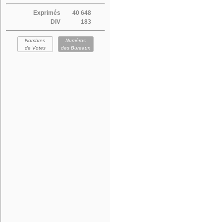
Exprimés
40 648
DIV
183
Nombres
Numéros
de Votes
des Bureaux