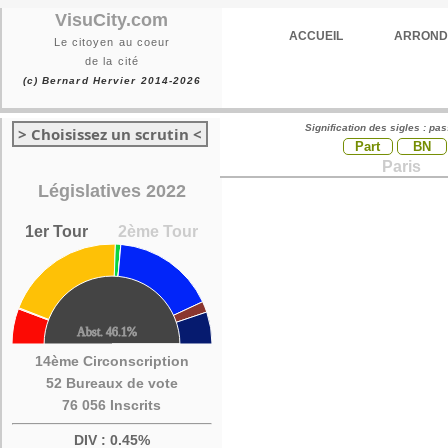
VisuCity.com
ACCUEIL
ARROND
Le citoyen au coeur
de la cité
(c) Bernard Hervier 2014-2026
Signification des sigles : pa
> Choisissez un scrutin <
Part
BN
Paris
Législatives 2022
1er Tour
2ème Tour
14ème Circonscription
52 Bureaux de vote
76 056 Inscrits
DIV : 0.45%