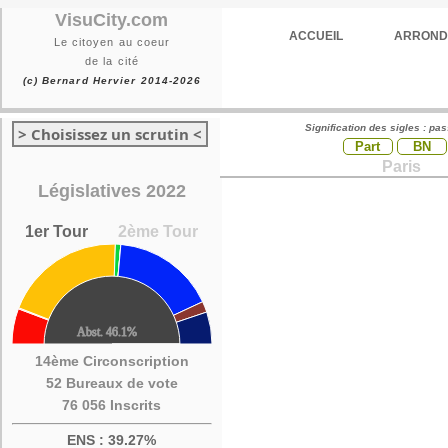
VisuCity.com
ACCUEIL
ARROND
Le citoyen au coeur
de la cité
(c) Bernard Hervier 2014-2026
Signification des sigles : pa
> Choisissez un scrutin <
Part
BN
Paris
Législatives 2022
1er Tour
2ème Tour
14ème Circonscription
52 Bureaux de vote
76 056 Inscrits
ENS : 39.27%