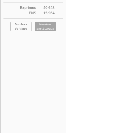
Exprimés
40 648
ENS
15 964
Nombres
Numéros
de Votes
des Bureaux