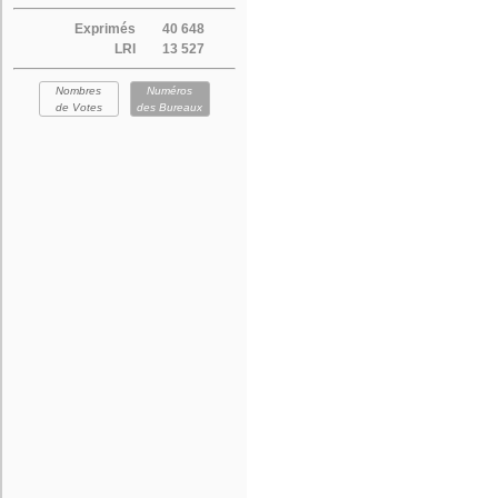
Exprimés
40 648
LRI
13 527
Nombres
Numéros
de Votes
des Bureaux