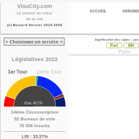
VisuCity.com
ACCUEIL
ARROND
Le citoyen au coeur
de la cité
(c) Bernard Hervier 2014-2026
Signification des sigles : pa
> Choisissez un scrutin <
Part
BN
Paris
Législatives 2022
1er Tour
2ème Tour
14ème Circonscription
52 Bureaux de vote
76 056 Inscrits
LRI : 33.27%