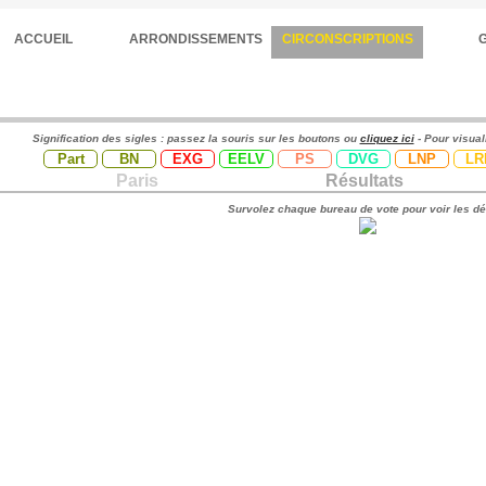
ACCUEIL
ARRONDISSEMENTS
CIRCONSCRIPTIONS
Signification des sigles : passez la souris sur les boutons ou
cliquez ici
- Pour visual
Part
BN
EXG
EELV
PS
DVG
LNP
LR
Paris
Résultats
Survolez chaque bureau de vote pour voir les dé