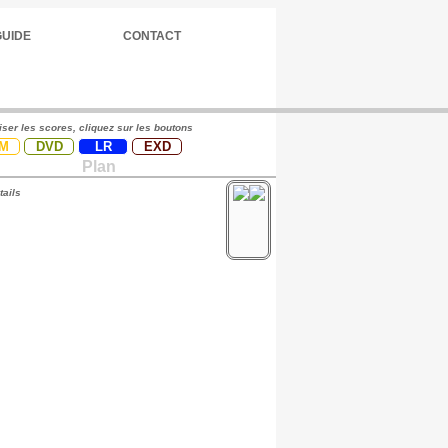
GUIDE
CONTACT
iser les scores, cliquez sur les boutons
M
DVD
LR
EXD
Plan
tails