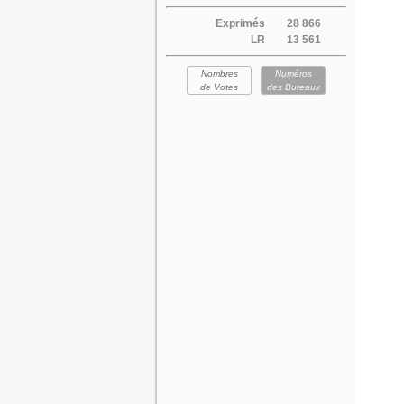
Exprimés
28 866
LR
13 561
Nombres
Numéros
de Votes
des Bureaux