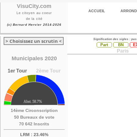
VisuCity.com
ACCUEIL
ARROND
Le citoyen au coeur
de la cité
(c) Bernard Hervier 2014-2026
Signification des sigles : pa
> Choisissez un scrutin <
Part
BN
E
Paris
Municipales 2020
1er Tour
2ème Tour
14ème Circonscription
50 Bureaux de vote
70 642 Inscrits
LRM : 23.46%