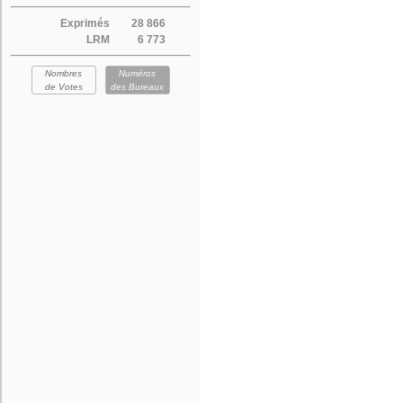
Exprimés
28 866
LRM
6 773
Nombres
Numéros
de Votes
des Bureaux