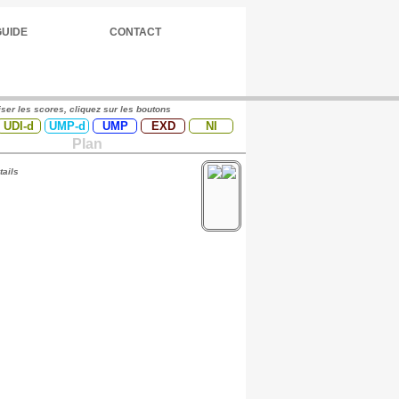
GUIDE
CONTACT
iser les scores, cliquez sur les boutons
UDI-d
UMP-d
UMP
EXD
NI
Plan
tails