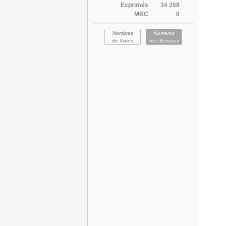
Exprimés
34 268
MRC
0
Nombres
Numéros
de Votes
des Bureaux