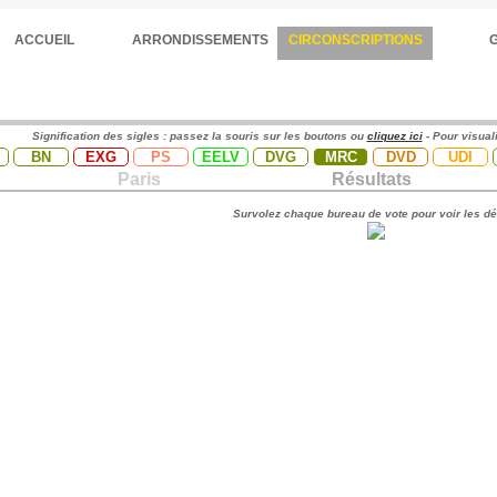
ACCUEIL
ARRONDISSEMENTS
CIRCONSCRIPTIONS
Signification des sigles : passez la souris sur les boutons ou
cliquez ici
- Pour visual
BN
EXG
PS
EELV
DVG
MRC
DVD
UDI
Paris
Résultats
Survolez chaque bureau de vote pour voir les dé