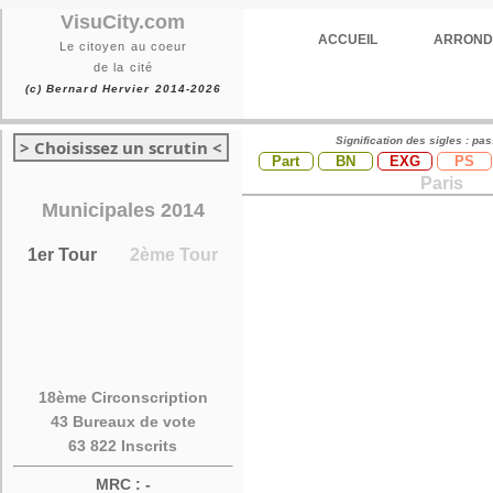
VisuCity.com
ACCUEIL
ARROND
Le citoyen au coeur
de la cité
(c) Bernard Hervier 2014-2026
Signification des sigles : pa
> Choisissez un scrutin <
Part
BN
EXG
PS
Paris
Municipales 2014
1er Tour
2ème Tour
18ème Circonscription
43 Bureaux de vote
63 822 Inscrits
MRC : -