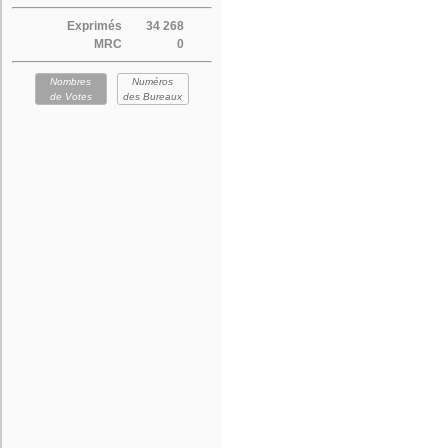
Exprimés
34 268
MRC
0
Nombres
Numéros
de Votes
des Bureaux