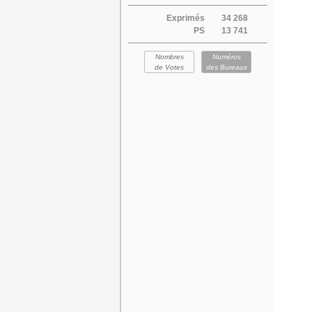
Exprimés
34 268
PS
13 741
Nombres
Numéros
de Votes
des Bureaux