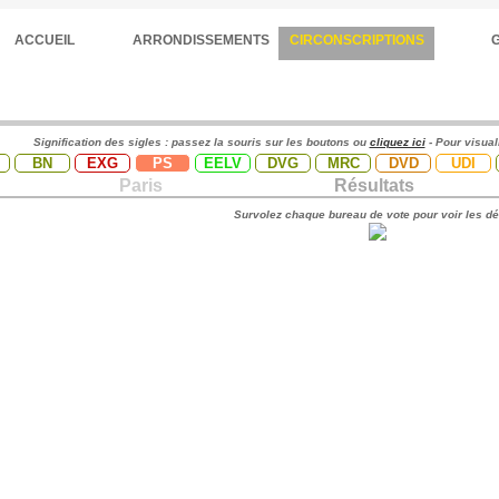
ACCUEIL
ARRONDISSEMENTS
CIRCONSCRIPTIONS
Signification des sigles : passez la souris sur les boutons ou
cliquez ici
- Pour visual
BN
EXG
PS
EELV
DVG
MRC
DVD
UDI
Paris
Résultats
Survolez chaque bureau de vote pour voir les dé