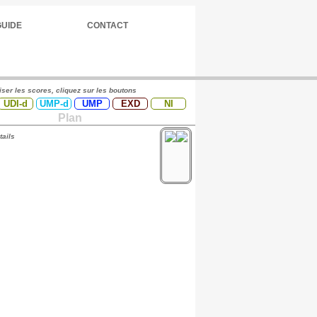
GUIDE
CONTACT
iser les scores, cliquez sur les boutons
UDI-d
UMP-d
UMP
EXD
NI
Plan
tails