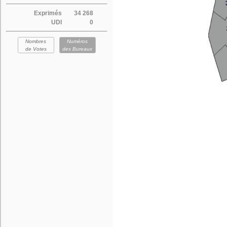
Exprimés
34 268
UDI
0
Nombres
Numéros
de Votes
des Bureaux