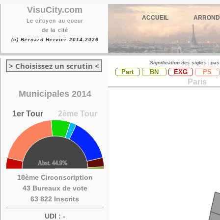
VisuCity.com
ACCUEIL
ARROND
Le citoyen au coeur
de la cité
(c) Bernard Hervier 2014-2026
Signification des sigles : pa
> Choisissez un scrutin <
Part
BN
EXG
PS
Paris
Municipales 2014
1er Tour
2ème Tour
18ème Circonscription
43 Bureaux de vote
63 822 Inscrits
UDI : -