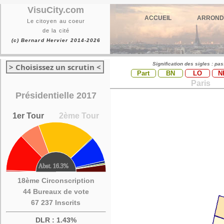
VisuCity.com
ACCUEIL
ARROND
Le citoyen au coeur
de la cité
(c) Bernard Hervier 2014-2026
Signification des sigles : pa
> Choisissez un scrutin <
Part
BN
LO
N
Paris
Présidentielle 2017
1er Tour
2ème Tour
18ème Circonscription
44 Bureaux de vote
67 237 Inscrits
DLR : 1.43%