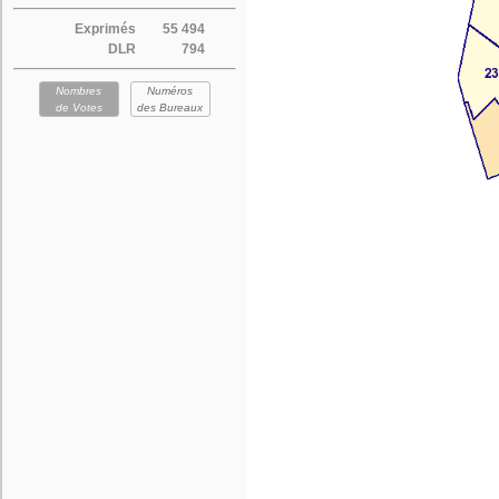
Exprimés
55 494
DLR
794
Nombres
Numéros
de Votes
des Bureaux