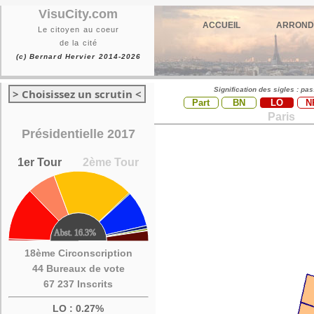
VisuCity.com
ACCUEIL
ARROND
Le citoyen au coeur
de la cité
(c) Bernard Hervier 2014-2026
Signification des sigles : pa
> Choisissez un scrutin <
Part
BN
LO
N
Paris
Présidentielle 2017
1er Tour
2ème Tour
18ème Circonscription
44 Bureaux de vote
67 237 Inscrits
LO : 0.27%