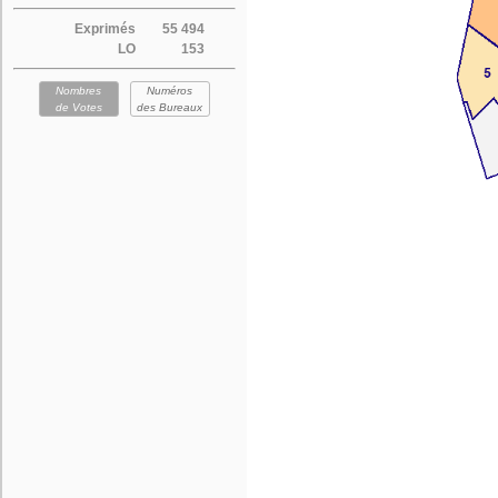
Exprimés
55 494
LO
153
Nombres
Numéros
de Votes
des Bureaux