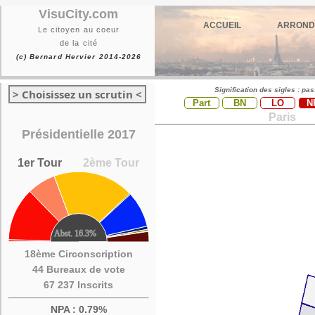
VisuCity.com
ACCUEIL
ARROND
Le citoyen au coeur
de la cité
(c) Bernard Hervier 2014-2026
Signification des sigles : pa
> Choisissez un scrutin <
Part
BN
LO
N
Paris
Présidentielle 2017
1er Tour
2ème Tour
18ème Circonscription
44 Bureaux de vote
67 237 Inscrits
NPA : 0.79%