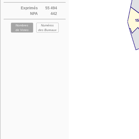
Exprimés
55 494
NPA
442
Nombres
Numéros
de Votes
des Bureaux