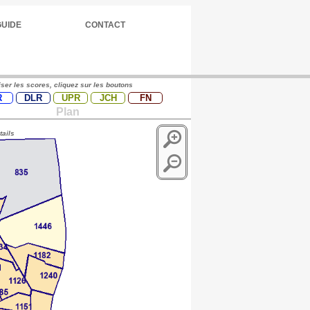
GUIDE
CONTACT
iser les scores, cliquez sur les boutons
R
DLR
UPR
JCH
FN
Plan
tails