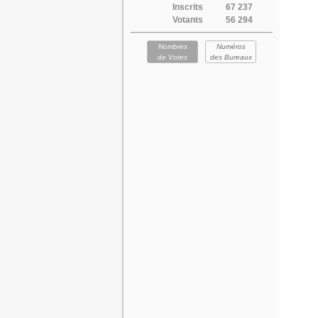
Inscrits
67 237
Votants
56 294
Nombres
Numéros
de Votes
des Bureaux