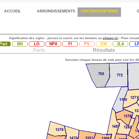
ACCUEIL
ARRONDISSEMENTS
CIRCONSCRIPTIONS
Signification des sigles : passez la souris sur les boutons ou
cliquez ici
- Pour visual
Part
BN
LO
NPA
FI
PS
EM
JLA
L
Paris
Résultats
Survolez chaque bureau de vote pour voir les dé