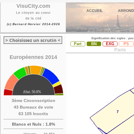
VisuCity.com
ACCUEIL
ARROND
Le citoyen au coeur
de la cité
(c) Bernard Hervier 2014-2026
Signification des sigles : pa
> Choisissez un scrutin <
Part
BN
EXG
PS
Paris
Européennes 2014
3ème Circonscription
43 Bureaux de vote
63 105 Inscrits
Blancs et Nuls : 1.8%