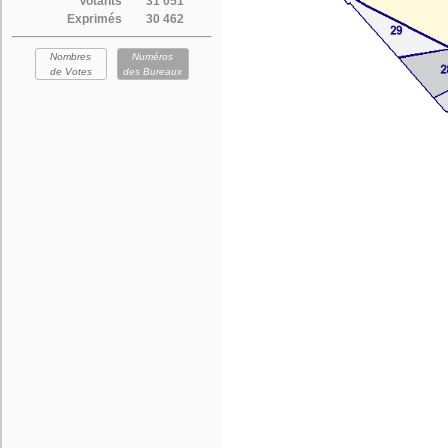
Votants
31 051
Exprimés
30 462
Nombres
Numéros
de Votes
des Bureaux