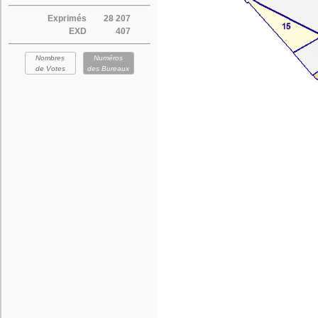
Exprimés
28 207
EXD
407
Nombres
Numéros
de Votes
des Bureaux