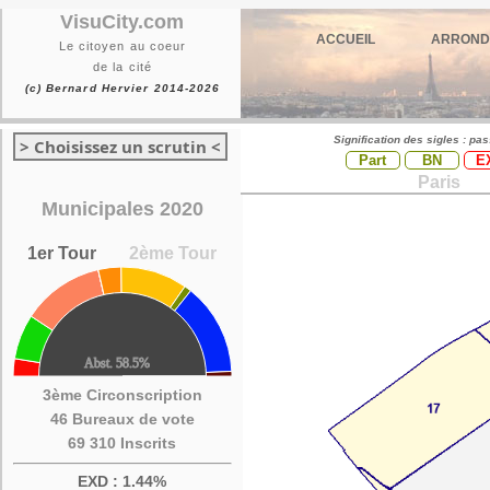
VisuCity.com
ACCUEIL
ARROND
Le citoyen au coeur
de la cité
(c) Bernard Hervier 2014-2026
Signification des sigles : pa
> Choisissez un scrutin <
Part
BN
E
Paris
Municipales 2020
1er Tour
2ème Tour
3ème Circonscription
46 Bureaux de vote
69 310 Inscrits
EXD : 1.44%