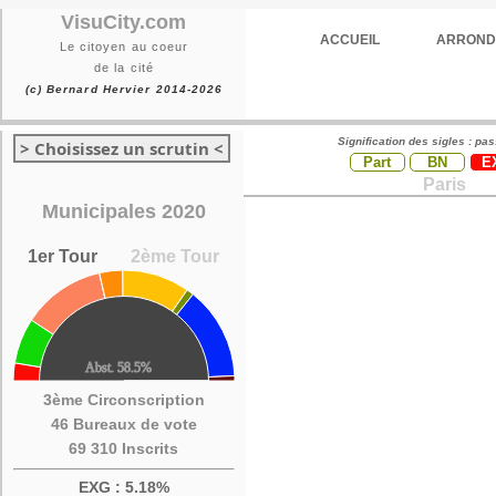
VisuCity.com
ACCUEIL
ARROND
Le citoyen au coeur
de la cité
(c) Bernard Hervier 2014-2026
Signification des sigles : pa
> Choisissez un scrutin <
Part
BN
E
Paris
Municipales 2020
1er Tour
2ème Tour
3ème Circonscription
46 Bureaux de vote
69 310 Inscrits
EXG : 5.18%