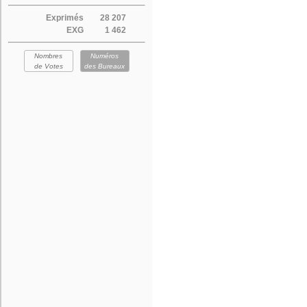
Exprimés
28 207
EXG
1 462
Nombres
Numéros
de Votes
des Bureaux