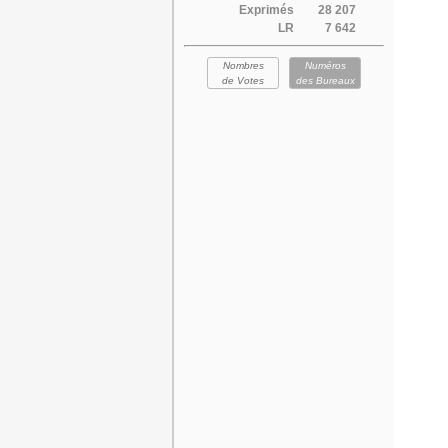
Exprimés
28 207
LR
7 642
Nombres
Numéros
de Votes
des Bureaux