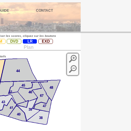
GUIDE
CONTACT
iser les scores, cliquez sur les boutons
M
DVD
LR
EXD
Plan
tails