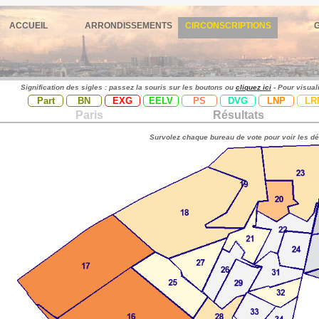
ACCUEIL
ARRONDISSEMENTS
CIRCONSCRIPTIONS
Signification des sigles : passez la souris sur les boutons ou
cliquez ici
- Pour visual
Part
BN
EXG
EELV
PS
DVG
LNP
LR
Paris
Résultats
Survolez chaque bureau de vote pour voir les dé