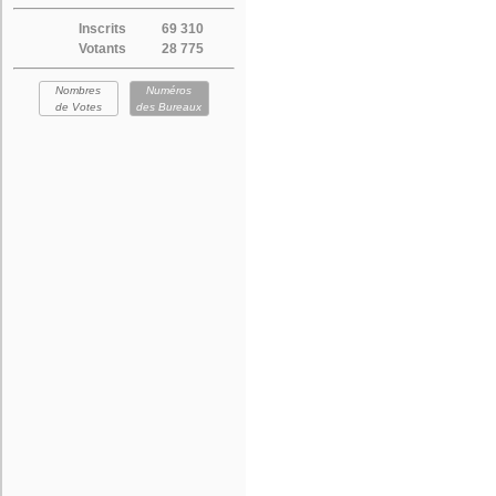
Inscrits
69 310
Votants
28 775
Nombres
Numéros
de Votes
des Bureaux