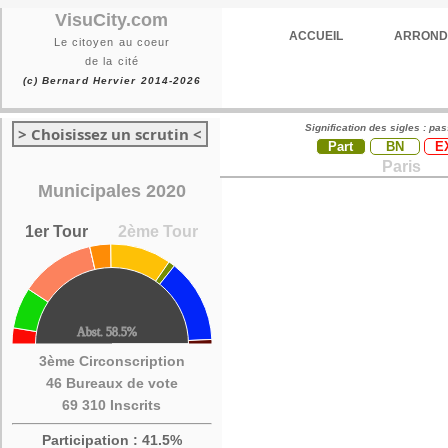
VisuCity.com
ACCUEIL
ARROND
Le citoyen au coeur
de la cité
(c) Bernard Hervier 2014-2026
Signification des sigles : pa
> Choisissez un scrutin <
Part
BN
E
Paris
Municipales 2020
1er Tour
2ème Tour
3ème Circonscription
46 Bureaux de vote
69 310 Inscrits
Participation : 41.5%