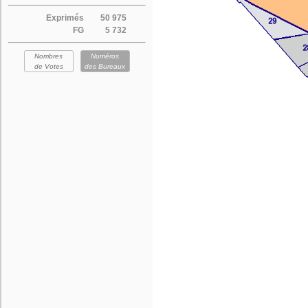
Exprimés
50 975
FG
5 732
Nombres
Numéros
de Votes
des Bureaux