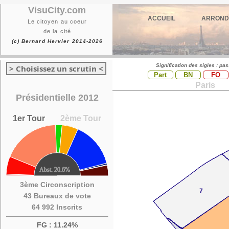
VisuCity.com
ACCUEIL
ARROND
Le citoyen au coeur
de la cité
(c) Bernard Hervier 2014-2026
Signification des sigles : pa
> Choisissez un scrutin <
Part
BN
FO
Paris
Présidentielle 2012
1er Tour
2ème Tour
3ème Circonscription
43 Bureaux de vote
64 992 Inscrits
FG : 11.24%