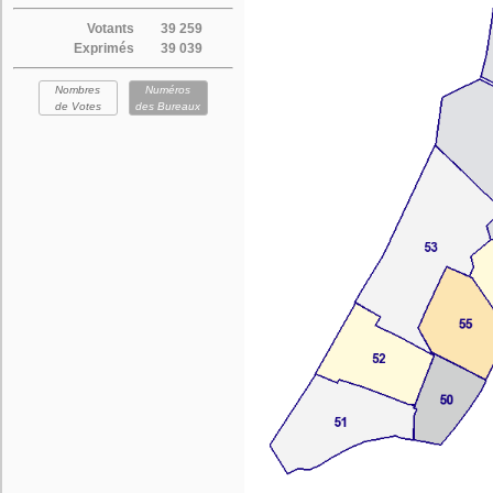
Votants
39 259
Exprimés
39 039
Nombres
Numéros
de Votes
des Bureaux