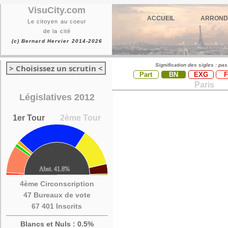
VisuCity.com
ACCUEIL
ARROND
Le citoyen au coeur
de la cité
(c) Bernard Hervier 2014-2026
Signification des sigles : pa
> Choisissez un scrutin <
Part
BN
EXG
Paris
Législatives 2012
1er Tour
2ème Tour
4ème Circonscription
47 Bureaux de vote
67 401 Inscrits
Blancs et Nuls : 0.5%