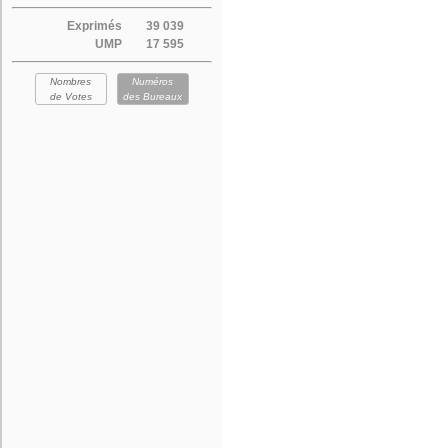
Exprimés
39 039
UMP
17 595
Nombres
Numéros
de Votes
des Bureaux