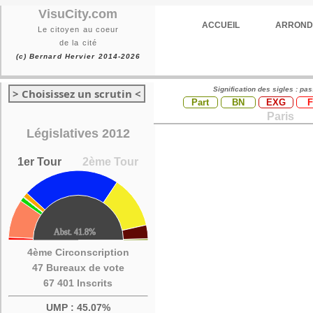
VisuCity.com
ACCUEIL
ARROND
Le citoyen au coeur
de la cité
(c) Bernard Hervier 2014-2026
Signification des sigles : pa
> Choisissez un scrutin <
Part
BN
EXG
Paris
Législatives 2012
1er Tour
2ème Tour
4ème Circonscription
47 Bureaux de vote
67 401 Inscrits
UMP : 45.07%