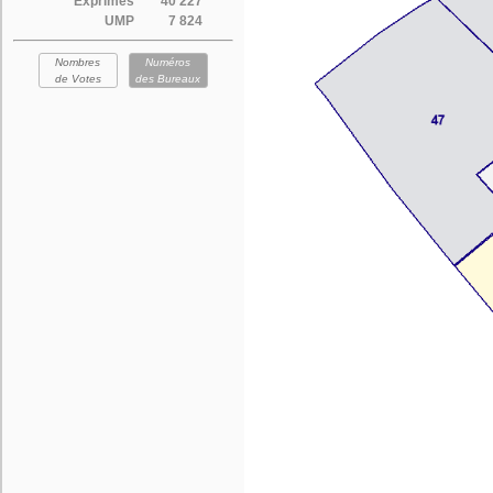
Exprimés
40 227
UMP
7 824
Nombres
Numéros
de Votes
des Bureaux