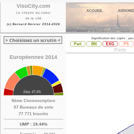
VisuCity.com
ACCUEIL
ARROND
Le citoyen au coeur
de la cité
(c) Bernard Hervier 2014-2026
Signification des sigles : pa
> Choisissez un scrutin <
Part
BN
EXG
PS
Paris
Européennes 2014
8ème Circonscription
57 Bureaux de vote
77 771 Inscrits
UMP : 19.44%