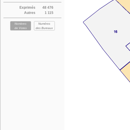
Exprimés
48 476
Autres
1 115
Nombres
Numéros
de Votes
des Bureaux