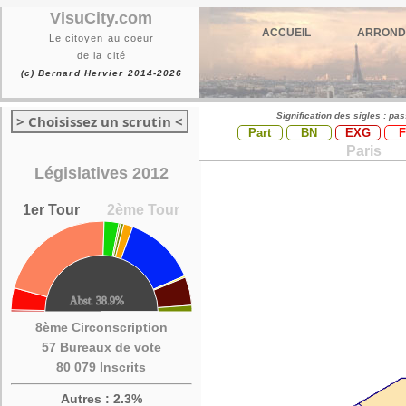
VisuCity.com
ACCUEIL
ARROND
Le citoyen au coeur
de la cité
(c) Bernard Hervier 2014-2026
Signification des sigles : pa
> Choisissez un scrutin <
Part
BN
EXG
Paris
Législatives 2012
1er Tour
2ème Tour
8ème Circonscription
57 Bureaux de vote
80 079 Inscrits
Autres : 2.3%